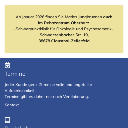
Ab Januar 2026 finden Sie Marias Jungbrunnen
auch
im Rehazentrum Oberharz
-Schwerpunktklinik für Onkologie und Psychosomatik-
Schwarzenbacher Str. 19,
38678 Clausthal-Zellerfeld
Termine
Jeder Kunde genießt meine volle und ungeteilte
Aufmerksamkeit.
Termine gibt es daher nur nach Vereinbarung.
Kontakt